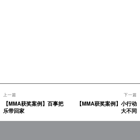
文
上一篇
下一篇
章
【MMA获奖案例】百事把
【MMA获奖案例】小行动
上
下
导
乐带回家
大不同
篇
篇
航
文
文
章：
章：
活动