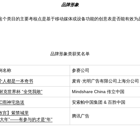
品牌形象
这个类目的主要考核点是基于移动媒体或设备功能的创意表是否能有效为
品牌形象类获奖名单
例名称
参赛公司
个人都是一本奇书
麦肯·光明广告有限公司上海分公司
2耐克世界杯 “全凭我敢”
Mindshare China 传立中国
FC雨神宅急送
安索帕中国集团 & 百胜中国
故宫】紫禁城里
腾讯广告
过大年”——有参与的才是“年”