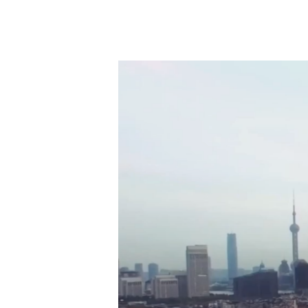
视
频
播
放
器