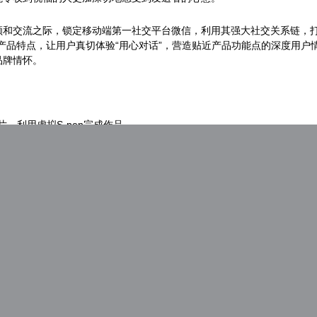
和交流之际，锁定移动端第一社交平台微信，利用其强大社交关系链，打
写产品特点，让用户真切体验“用心对话”，营造贴近产品功能点的深度用户情
品牌情怀。
片，利用虚拟S-pen完成作品
或抽取实物奖励