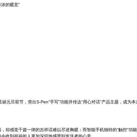
浓浓的暖意”
借助圣诞元旦双节，突出S-Pen“手写”功能并传达“用心对话”产品主题，成
却感觉千篇一律的吉祥话难以尽述胸臆；而智能手机独特的“触控“功能，以及
能令收到祝福的人更加深切地感受到发送者的心意。