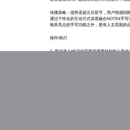
传播策略：借势圣诞元旦双节，用户情感回顾
通过个性化的互动方式深度融合NOTE4手
独具亮点的手写功能之外，更有人文层面的
操作/执行
1. 用户进入H5活动页面选择素材创作心意卡
2. 提交作品并分享给好友，领取京东优惠券
活动效果
1) 参与人数：提交祝福人数超过14万
2) 作品数量：手绘祝福作品超过13万
3) 社交分享：分享朋友圈人次63296