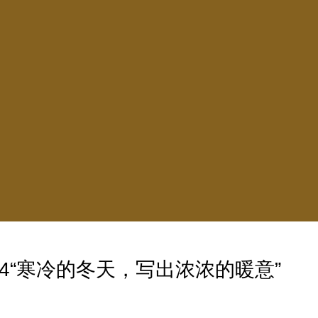
4“寒冷的冬天，写出浓浓的暖意”