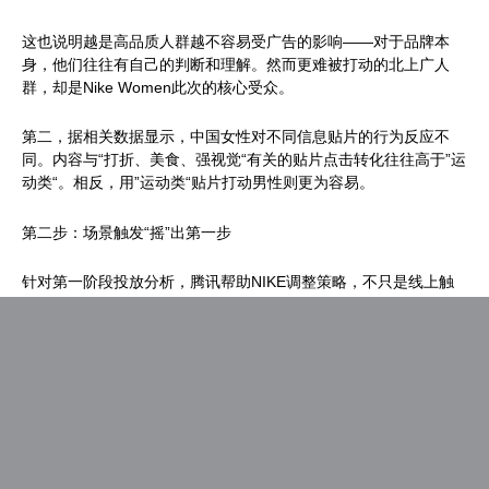
这也说明越是高品质人群越不容易受广告的影响——对于品牌本
身，他们往往有自己的判断和理解。然而更难被打动的北上广人
群，却是Nike Women此次的核心受众。
第二，据相关数据显示，中国女性对不同信息贴片的行为反应不
同。内容与“打折、美食、强视觉“有关的贴片点击转化往往高于”运
动类“。相反，用”运动类“贴片打动男性则更为容易。
第二步：场景触发“摇”出第一步
针对第一阶段投放分析，腾讯帮助NIKE调整策略，不只是线上触
动核心受众，而是通过微信作为连接器，连接新媒体和传统媒体，
使广告投放更加有效；连接线上和线下，让用户行为得到延伸。
腾讯联手NIKE，抢占北上广地区共500个商圈附近的公交站，埋入
500个iBeacon热点，在这些TA高浓度且停留时间长的非消费线下
场景，首先通过巨幅户外广告吸引TA，再次唤出用户内心隐藏的
运动欲望；进而提示用户通过iBeacon+微信摇一摇，”摇“出离自己
的NIKE新手课程，让用户的线上行为在线下得到延续。当用户开