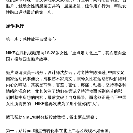
贴片，触动女性情感层面共鸣，层层递进，延伸用户行为，帮助女
性踏出运动最难的第一步。
操作/执行
第一步：感性故事点燃决心
NIKE在腾讯视频定向16-28岁女性（重点定向北上广，其次定向全
国）投放四支贴片故事。
短片邀请演员王珞丹，设计师沈梦云，时尚博主陈泱瑾, 中国女足
国家运动员李佳悦，滑板艺术家周文，演绎女性在运动初级阶段时
内心的嘀咕，其实是煎熬，害羞，害怕，疼痛，动摇，坚持等各种
情绪的混合体，尤其关注了她们在尝试坚持运动而感到痛苦的那一
刻时脑中所想的内容，最后突破了自身局限。而这些正是当下中国
女性所需要的，NIKE也再次成为了那个懂你的“人”。
腾讯帮助NIKE实时分析投放数据，得出两点洞察：
第一，贴片pad端点击转化率在北上广地区表现不如全国。