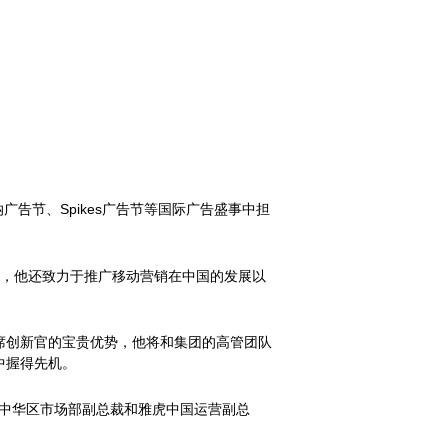
告节、Spikes广告节等国际广告盛事中担
人，他还致力于推广移动营销在中国的发展以
席创新官的宝贵优势，他将和集团的高管团队
中握得先机。
大中华区市场部副总裁和雅虎中国运营副总