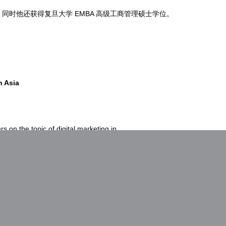
同时他还获得复旦大学 EMBA 高级工商管理硕士学位。
h Asia
s on the topic of digital marketing in
nearly all major China digital events,
s at Cannes Lions and Spikes Asia.
 Business Innovators in 2013 by CBN
 for CEIBS Business Review