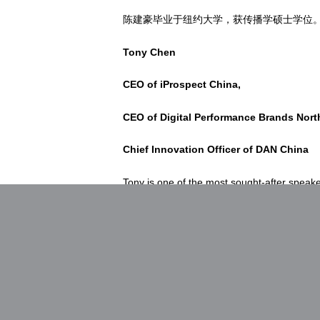
陈建豪毕业于纽约大学，获传播学硕士学位。
Tony Chen
CEO of iProspect China,
CEO of Digital Performance Brands Nort
Chief Innovation Officer of DAN China
Tony is one of the most sought-after speaker
China. In addition to delivering keynotes at 
Tony has addressed international audience
Tony, who was named as one of the top 50
Weekly. He also authored a regular column