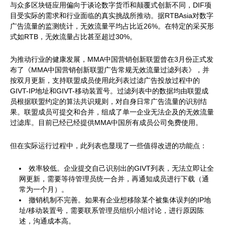
与众多区块链应用偏向于谈论数字货币和颠覆式创新不同，DIF项
目受实际的需求和行业面临的真实挑战所推动。据RTBAsia对数字
广告流量的监测统计，无效流量平均占比近26%。在特定的采买形
式如RTB，无效流量占比甚至超过30%。
为推动行业的健康发展，MMA中国营销创新联盟曾在3月份正式发
布了《MMA中国营销创新联盟广告常规无效流量过滤列表》，并
按双月更新，支持联盟成员使用此列表过滤广告投放过程中的
GIVT-IP地址和GIVT-移动装置号。过滤列表中的数据均由联盟成
员根据联盟约定的算法共识规则，对自身日常广告流量的识别结
果。联盟成员可提交和合并，组成了单一企业无法企及的无效流量
过滤库。目前已经已经提供MMA中国所有成员公司免费使用。
但在实际运行过程中，此列表也显现了一些值得改进的功能点：
效率较低。企业提交自己识别出的GIVT列表，无法立即让全
网更新，需要等待管理员统一合并，再通知成员进行下载（通
常为一个月）。
撤销机制不完善。如果有企业想移除某个被集体误判的IP地
址/移动装置号，需要联系管理员组织小组讨论，进行原因陈
述，沟通成本高。