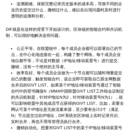
追溯困难。保留完整记录历史版本的成本高，导致不同的企
业历史提交过什么，撤销过什么，难以在出现问题时及时进行
透明的追溯和分析。
DIF就是在这样的背景下开始设计的。区块链的智能合约和共识机
制，可以很好地解决这些问题。
公正平等。在联盟链中，每个成员企业都可以部署自己的节
点，去中心化地连接在一起，构建了整个网络。每个成员企业
地位都平等，不论是对数据（IP地址/移动装置号）进行提交、
撤销，没有一个绝对的主导者。
效率良好。每个成员企业做为一个节点都可以随时增量提交
自己的数据，触发智能合约，该企业即可获取自己跟全网数据
合并后的GIVT LIST。如果某个IP地址/移动装置号通过了智能
合约中的背书阈值N（MMA中国联盟GIVT LIST工作组会议制定
的共识机制是，针对IP地址N为2，针对移动装置号N为1），就
可以影响联盟中其他成员节点获得的GIVT LIST。比如，若要全
网认可某个IP地址是无效流量来源，至少要有合计2个（满足
N）节点提交过此IP地址，DIF系统在区块链上实时记录共识、
实时合并，再也不用等管理员执行合并。
撤销自动化。想要对GIVT LIST中的某个IP地址/移动装置号