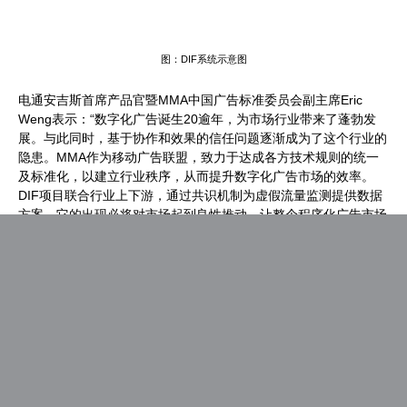
图：DIF系统示意图
电通安吉斯首席产品官暨MMA中国广告标准委员会副主席Eric
Weng表示：“数字化广告诞生20逾年，为市场行业带来了蓬勃发
展。与此同时，基于协作和效果的信任问题逐渐成为了这个行业的
隐患。MMA作为移动广告联盟，致力于达成各方技术规则的统一
及标准化，以建立行业秩序，从而提升数字化广告市场的效率。
DIF项目联合行业上下游，通过共识机制为虚假流量监测提供数据
方案，它的出现必将对市场起到良性推动，让整个程序化广告市场
更高效和透明。”
AdMaster相关项目负责人邱文一表示：“15世纪到18世纪，航海技
术的革新推动了‘地理大发现’的进程，促成了世界范围内的互动连
接，才有了后来的工业革命。而区块链技术正是数字世界的‘航海
技术’，他可以降低商业主体间的信任成本，连接数据孤岛，创造
更大的数据价值。而DIF项目正是对上述变革的最佳实践。相信
DIF项目未来在规范行业标准、流量甄别、品牌安全等领域上会走
的更远。”