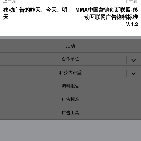
上一篇
下一篇
章
移动广告的昨天、今天、明
MMA中国营销创新联盟-移
上
下
导
天
动互联网广告物料标准
篇
篇
航
文
文
V.1.2
章：
章：
活动
展
合作单位
开
子
展
科技大讲堂
菜
开
单
子
调研报告
菜
单
广告标准
广告工具
展
SMARTIES CHINA
开
子
联系合作
菜