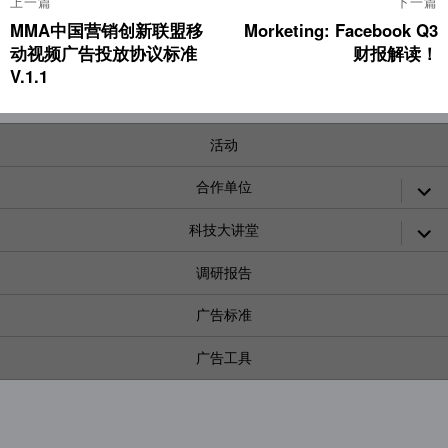
上一篇
下一篇
章
MMA中国营销创新联盟移
Morketing: Facebook Q3
上
下
导
动视频广告投放协议标准
财报解读！
篇
篇
航
文
文
V.1.1
章：
章：
活动
展
合作单位
开
子
展
科技大讲堂
菜
开
单
子
调研报告
菜
单
广告标准
广告工具
展
SMARTIES CHINA
开
子
联系合作
菜