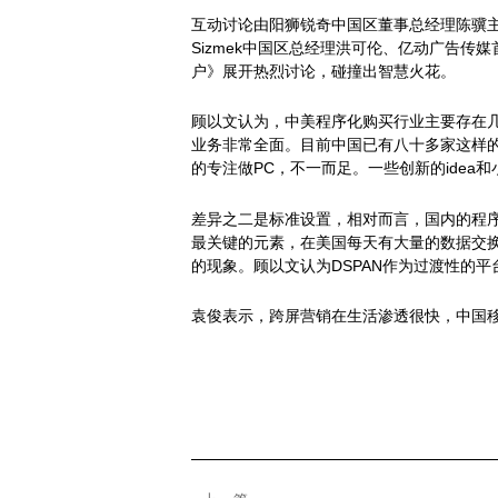
互动讨论由阳狮锐奇中国区董事总经理陈骥主
Sizmek中国区总经理洪可伦、亿动广告
户》展开热烈讨论，碰撞出智慧火花。
顾以文认为，中美程序化购买行业主要存在几大
业务非常全面。目前中国已有八十多家这样
的专注做PC，不一而足。一些创新的idea
差异之二是标准设置，相对而言，国内的程序化购
最关键的元素，在美国每天有大量的数据交换在
的现象。顾以文认为DSPAN作为过渡性的
袁俊表示，跨屏营销在生活渗透很快，中国移
文