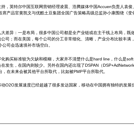
持，英特尔中国互联网营销经理凌晨、浩腾媒体中国Accuen负责人袁
传媒首席产品官黄凯文与优酷土豆集团全国广告策略高级总监孙小康围绕《
差异：一是布局，很多中国公司都是全产业链或在主干线上布局，既做DSP，
的公司；而在美国，每个公司的分工非常细化、清晰，产业分布比较丰满
和小公司会迅速填补市场空白。
买标准较为欠缺和模糊，大家并不清楚什么是hard line，什么是soft
发生，在国内则较少。另外在国内还出现了DSPAN（DSP+AdNetw
平台，在未来会被其他平台所取代，比如被PMP平台所取代。
动O2O发展速度已经超越了很多发达国家，移动在中国拥有独特的发展