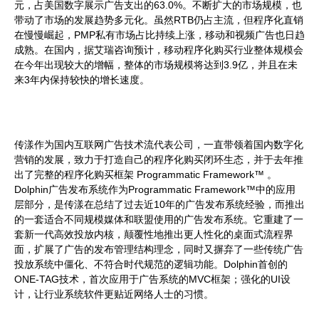
元，占美国数字展示广告支出的63.0%。不断扩大的市场规模，也
带动了市场的发展趋势多元化。虽然RTB仍占主流，但程序化直销
在慢慢崛起，PMP私有市场占比持续上涨，移动和视频广告也日趋
成熟。在国内，据艾瑞咨询预计，移动程序化购买行业整体规模会
在今年出现较大的增幅，整体的市场规模将达到3.9亿，并且在未
来3年内保持较快的增长速度。
传漾作为国内互联网广告技术流代表公司，一直带领着国内数字化
营销的发展，致力于打造自己的程序化购买闭环生态，并于去年推
出了完整的程序化购买框架 Programmatic Framework™ 。
Dolphin广告发布系统作为Programmatic Framework™中的应用
层部分，是传漾在总结了过去近10年的广告发布系统经验，而推出
的一套适合不同规模媒体和联盟使用的广告发布系统。它重建了一
套新一代高效投放内核，颠覆性地推出更人性化的桌面式流程界
面，扩展了广告的发布管理结构理念，同时又摒弃了一些传统广告
投放系统中僵化、不符合时代规范的逻辑功能。Dolphin首创的
ONE-TAG技术，首次应用于广告系统的MVC框架；强化的UI设
计，让行业系统软件更贴近网络人士的习惯。