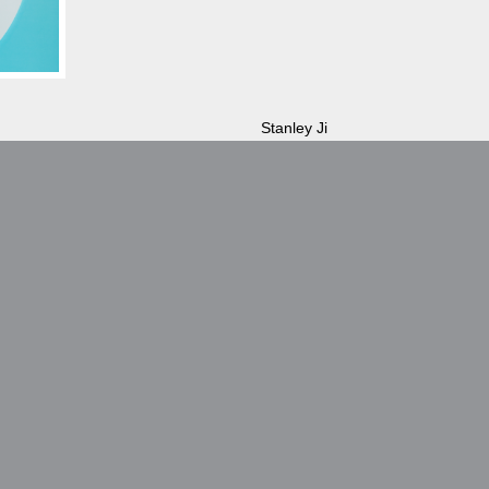
Stanley Ji
Founder & General Manager
进入移动互联网领域，并在2012年
Former Tensy East China genera
方案提供商宾酷网络，为品牌客户
internet industry in 2010. Stanle
实现最大商业价值。
integrated top talents and estab
marketing platform, which creat
marketing
.
联系我们
mma@mmachina.cn