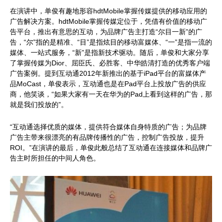
在演讲中，单俊有趣地形容hdtMobile掌握传媒提供的移动应用的
广告解决方案。hdtMobile掌握传媒定位于，凭借有价值的移动广
告平台，推出有意思的互动，为品牌广告主打造“尔目一新”的广
告，“尔”指的是精准、“目”是指炫目的移动富媒体、“一”是指一流的
媒体、一站式服务，“新”是指新技术驱动。随后，单俊和大家分享
了掌握传媒为Dior、屈臣氏、必胜客、中华皓清打造的优秀客户端
广告案例。提到互动通2012年新推出的基于iPad平台的富媒体产
品MoCast，单俊表示，互动通也是在Pad平台上投放广告的供应
商，他笑谈，“如果大家有一天在华为的Pad上看到这样的广告，那
就是我们投放的”。
“互动通选择优质的媒体，提供符合媒体自身特质的广告；为品牌
广告主带来很漂亮的有品牌传播性的广告，控制广告投放，提升
ROI。”在演讲的最后，单俊此般总结了互动通在连接媒体和品牌广
告主时所担任的中间人角色。