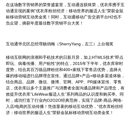
在这场数字营销界的荣誉盛宴里，互动通连获殊荣，优衣库携手互
动通呈现的案例”优衣库粉丝经济：移动世界的服适人生”荣获金鼠
标移动营销互动类金奖！同时，互动通移动广告交易平台H2也不
负众望，摘获年度最佳数字营销平台大奖！
互动通华北区总经理杨俏梅（SherryYang，左三）上台领奖
移动互联网的浪潮和手机技术的日新月异，加上HTML5技术”即点
即玩、病毒传播、用户粘性”的特点，2015年下半年，优衣库审时
度势，结合其百万级品牌粉丝和400+家线下零售店优势，选择火
爆的移动端进行品牌理念宣传。通过品牌+产品+移动多渠道体验，
结合商品、品牌、微信、微博、官网、APP、PR媒体宣传、零售
店，优衣库以多个主题推广与消费者全面沟通品牌和产品理念，有
效提升优衣库”LifeWear服适人生”系列商品的认识度和购买率。同
时，成功打造了行业内O2O2O经典范例，实现了品牌-商品-网络-
入店/电商的互动传播！凭借显著的移动互动优势，”优衣库粉丝经
济：移动世界的服适人生”荣获金鼠标移动营销互动类金奖！