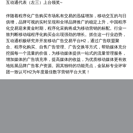
互动通代表（左三）上台领奖~
伴随着程序化广告购买市场私有交易的迅猛增加，移动交互的与日
俱增，品牌可视的实时呈现和全球品牌推广的稳定上升，中国程序
化交易迎来黄金时期，程序化采购将成为移动营销的标配。行业一
致判断移动端程序化购买会出现强劲的增长。抓住这一行业趋势，
互动通积极研究并开发移动广告交易平台H2，通过广告联盟聚
合、程序化购买、自售广告管理、广告交换等方式，帮助媒体充分
挖掘每一个流量的价值，为移动媒体提供一站式的流量管理服务，
增加媒体的广告填充率，提高媒体的收益，为优质移动媒体更有效
地拓展品牌广告客户资源。因其独特的功能亮点，金鼠标专业评审
团一致认可H2为年度最佳数字营销平台大奖！
文
上一篇
下一篇
章
大数据的巨轮如何载着数字
尼尔森数字广告收视率携手
上
下
导
化营销驶向成功的彼岸？
新浪微博
篇
篇
文
文