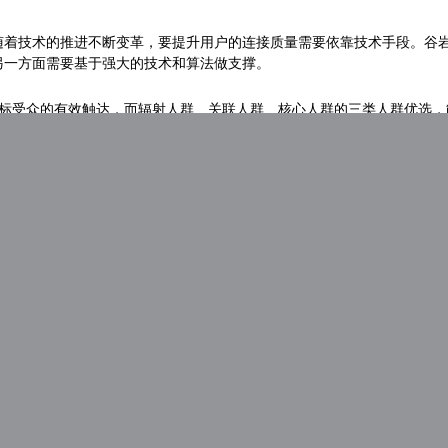
随着技术的推进不断变革，要提升用户的连接质量需要依靠技术手段。谷岩
另一方面需要基于强大的技术和算法做支撑。
目标受众的有效触达，而辐射人群、关联人群、核心人群的三类人群优选
能最大程度优化广告投放效果。
销的今天，构建品牌与用户的深层次连接往往需要借助优质的内容，而内
内容运营的闭环。谷岩指出，品牌广告主只需要通过点媒DSP+平台就
整解决方案。
服务+技术+流量+数据的利好原则，为广告主提供全面解决方案，让移动