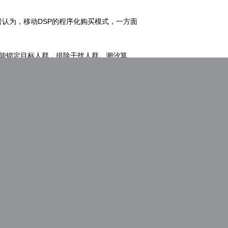
认为，移动DSP的程序化购买模式，一方面
，能锁定目标人群，排除干扰人群。潮汐算
容也往往承载着品牌价值、诉求和形象。点媒
可以实现从品牌媒介，社会化策略，广告创意
营销更加智能和科学化。