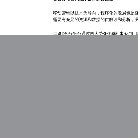
移动营销以技术为导向，程序化的发展也是
需要有充足的资源和数据的供解读和分析，
点媒DSP+平台通过四大受众优选机制达到
法、多普勒算法及遗传算法等五种智能算法
整合移动营销内容构建深层次连接
传播以内容为基础，在社会化传播和内容营
移动整合营销从策划到创意再到执行形成一个
执行投放，到最终的效果监测，一站式的完
谷岩最后还表示，未来点媒将继续秉承内容+