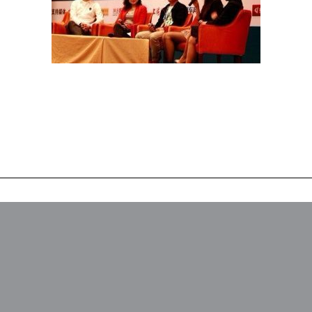
互联世界分组讨论
小媒体，大品牌—
下
篇
文
章：
联系我们
mma@mmachina.cn