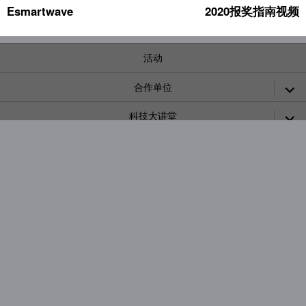
Esmartwave
2020报奖指南视频
上
下
导
篇
篇
航
文
文
章：
章：
活动
展
合作单位
开
子
展
科技大讲堂
菜
开
单
子
调研报告
菜
单
广告标准
广告工具
展
SMARTIES CHINA
开
子
联系合作
菜
单
搜
索