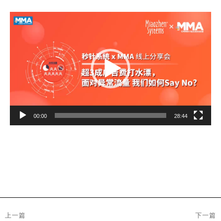
视
频
播
放
器
00:00
28:44
文
上一篇
下一篇
章