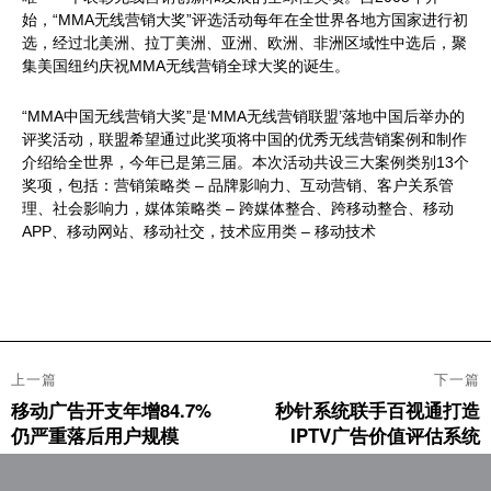
始，“MMA无线营销大奖”评选活动每年在全世界各地方国家进行初
选，经过北美洲、拉丁美洲、亚洲、欧洲、非洲区域性中选后，聚
集美国纽约庆祝MMA无线营销全球大奖的诞生。
“MMA中国无线营销大奖”是‘MMA无线营销联盟’落地中国后举办的
评奖活动，联盟希望通过此奖项将中国的优秀无线营销案例和制作
介绍给全世界，今年已是第三届。本次活动共设三大案例类别13个
奖项，包括：营销策略类 – 品牌影响力、互动营销、客户关系管
理、社会影响力，媒体策略类 – 跨媒体整合、跨移动整合、移动
APP、移动网站、移动社交，技术应用类 – 移动技术
文
上一篇
下一篇
章
移动广告开支年增84.7%
秒针系统联手百视通打造
上
下
导
仍严重落后用户规模
IPTV广告价值评估系统
篇
篇
航
文
文
章：
章：