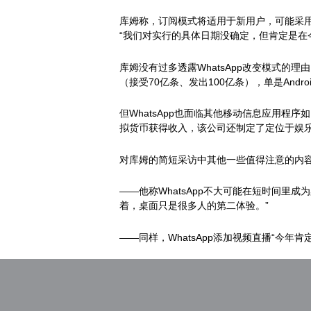
库姆称，订阅模式将适用于新用户，可能采用
“我们对实行的具体日期没确定，但肯定是在
库姆没有过多透露WhatsApp改变模式的理
（接受70亿条、发出100亿条），单是Andro
但WhatsApp也面临其他移动信息应用程序
拟货币获得收入，该公司还制定了定位于娱
对库姆的简短采访中其他一些值得注意的内
——他称WhatsApp不大可能在短时间
着，桌面只是很多人的第二体验。”
——同样，WhatsApp添加视频直播“今年肯
——没有评论收购传闻，但广泛地阐述了出
做因为我们没计划或不想思考这个问题。我们