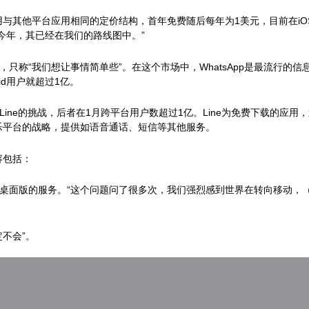
与其他平台应用相同的定价结构，首年免费随后每年为1美元，目前在iOS
今年，其已经在我们的路线图中。”
由，只称“我们想让事情简单些”。在这个市场中，WhatsApp是最流行的
id用户就超过1亿。
如Line的挑战，后者在1月跨平台用户数超过1亿。Line为免费下载的
乐平台的战略，提供如语音通话、短信等其他服务。
容包括：
里成为桌面版的服务。“这个问题问了很多次，我们强烈感到世界在转向移动
定不会”。
售战略。“我们在内部没有讨论出售战略。硅谷很多公司都在讨论出售战略
关注的是好产品。”