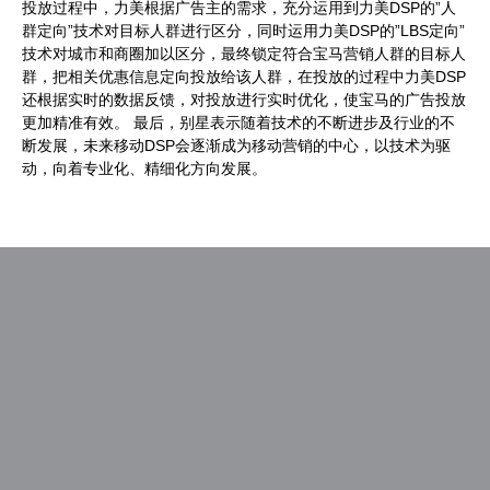
投放过程中，力美根据广告主的需求，充分运用到力美DSP的”人
群定向”技术对目标人群进行区分，同时运用力美DSP的”LBS定向”
技术对城市和商圈加以区分，最终锁定符合宝马营销人群的目标人
群，把相关优惠信息定向投放给该人群，在投放的过程中力美DSP
还根据实时的数据反馈，对投放进行实时优化，使宝马的广告投放
更加精准有效。 最后，别星表示随着技术的不断进步及行业的不
断发展，未来移动DSP会逐渐成为移动营销的中心，以技术为驱
动，向着专业化、精细化方向发展。
文
上一篇
下一篇
章
MMA中国2014无线营销论
5亿手机网民如何让移动游
上
下
导
坛暨Smarties大奖颁奖典
戏内置广告产生价值？
篇
篇
航
文
文
礼
章：
章：
活动