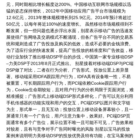
元，同时期相比增长幅度达200%。中国移动互联网市场规模以迅
猛的姿态保持增长，2012年中国移动应用广告平台市场规模为
12.6亿元，2013年整体规模增长到25.9亿元。2014年预计将超过
50亿元，以每年将近100%的速度增长。 虽然移动市场规模得到不
断发展，但一些问题也逐步浮出水面，别星表示移动广告的迅速发
展使得广告网络及交易模式不断涌现，但各广告平台不同的交易系
统和规则造成了广告投放及购买的低效，造成不必要的金钱浪费。
为了适应行业的快速发展，提高广告投放的精准度和广告效益，移
动行业加快了推出移动DSP平台的步伐，中国第一家专业移动DSP
–力美DSP于2013年8月正式推出。 别星接着对移动端DSP与PC端
DSP做了对比，二者在行为分析、广告形式、投放位置上差异显
著。移动端采用IDFA跟踪用户行为，IDFA具有设备唯一性，不易
被重置，可长期跟踪用户行为，而PC端依赖Cookie跟踪用户行
为，Cookie生命期较短，且对用户行为的分析局限于页面浏览，难
精准捕捉；广告形式上移动端DSP形式多样化，广告可以充分利用
手机传感器的功能实现和用户的交互，PC端DSP以图片和文字链
为主，形式单一，且无互动；投放位置上移动设备屏幕较小，且一
屏通常只有一个广告位，用户注意力集中，效果好。PC端DSP页
面通常有多个广告位，展示位置不唯一且可能不可见，广告效果相
对较差，且有与竞争对手广告同时曝光的风险 别星以宝马的投放
案例来说明明力美移动DSP的投放优势及特有功能，在宝马案例的