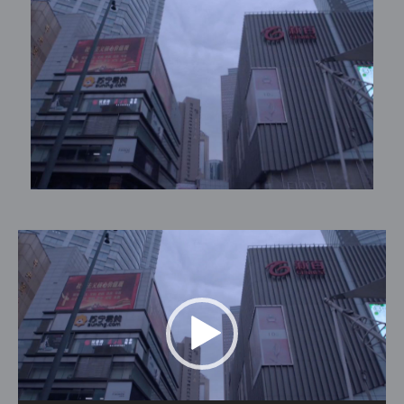
视
频
播
放
器