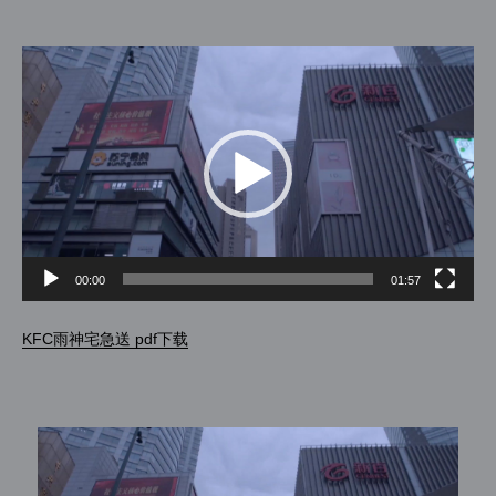
视
频
播
放
器
00:00
01:57
KFC雨神宅急送 pdf下载