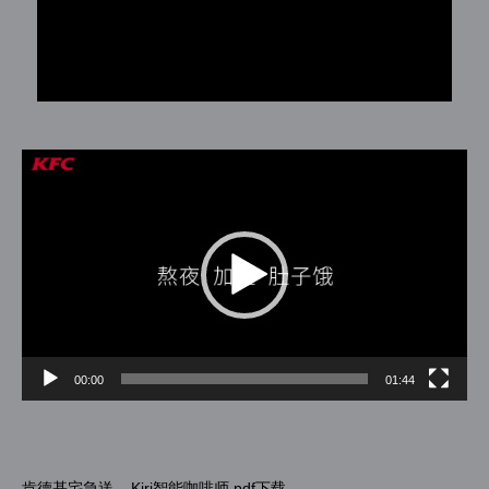
视
频
播
放
器
00:00
01:44
肯德基宅急送 – Kiri智能咖啡师 pdf下载